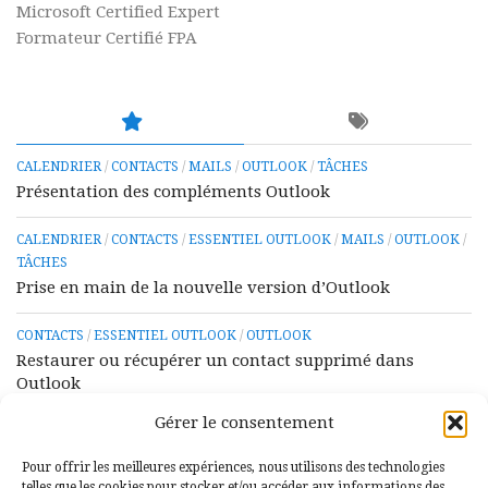
Microsoft Certified Expert
Formateur Certifié FPA
CALENDRIER
/
CONTACTS
/
MAILS
/
OUTLOOK
/
TÂCHES
Présentation des compléments Outlook
CALENDRIER
/
CONTACTS
/
ESSENTIEL OUTLOOK
/
MAILS
/
OUTLOOK
/
TÂCHES
Prise en main de la nouvelle version d’Outlook
CONTACTS
/
ESSENTIEL OUTLOOK
/
OUTLOOK
Restaurer ou récupérer un contact supprimé dans
Outlook
Gérer le consentement
CONTACTS
/
ESSENTIEL OUTLOOK
/
OUTLOOK
Ajouter, rechercher, modifier ou supprimer un contact
Pour offrir les meilleures expériences, nous utilisons des technologies
dans Outlook
telles que les cookies pour stocker et/ou accéder aux informations des